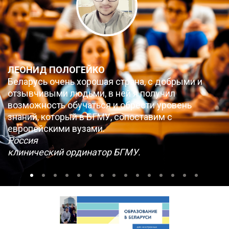
ЛЕОНИД ПОЛОГЕЙКО
Беларусь очень хорошая страна, с добрыми и
отзывчивыми людьми, в ней я получил
возможность обучаться и обрести уровень
знаний, который в БГМУ, сопоставим с
европейскими вузами.
Россия
клинический ординатор БГМУ.