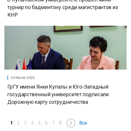
турнир по бадминтону среди магистрантов из
КНР
24 Июля 2026
ГрГУ имени Янки Купалы и Юго-Западный
государственный университет подписали
Дорожную карту сотрудничества
1
2
3
4
5
6
7
8
Все