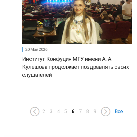
20 Мая 2026
Институт Конфуция МГУ имени А. А.
Кулешова продолжает поздравлять своих
слушателей
2
3
4
5
6
7
8
9
Все