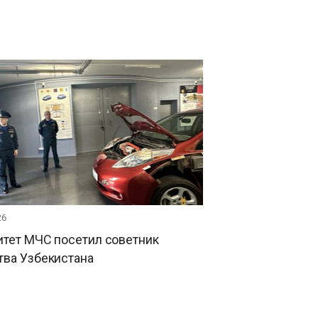
26
итет МЧС посетил советник
тва Узбекистана