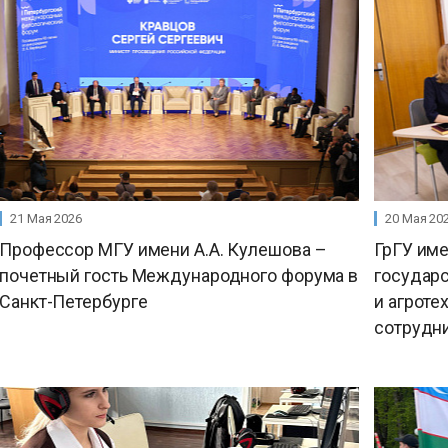
21 Мая 2026
20 Мая 20
Профессор МГУ имени А.А. Кулешова –
ГрГУ име
почетный гость Международного форума в
государ
Санкт-Петербурге
и агроте
сотрудн