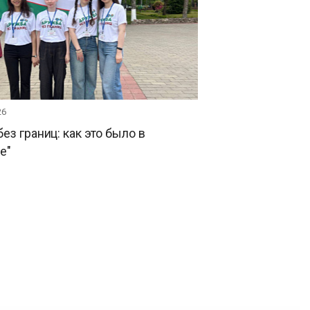
26
ез границ: как это было в
е"