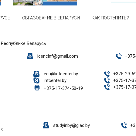
РУСЬ
ОБРАЗОВАНИЕ В БЕЛАРУСИ
КАК ПОСТУПИТЬ?
 Республике Беларусь
icencinf@gmail.com
+
375
edu@intcenter.by
+
375-29-6
intcenter.by
+
375-17-3
+
375-17-3
+
375-17-374-50-19
studyinby@giac.by
+
3
ых