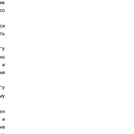
ие
со
си
ть
ГУ
но
 и
ня
ГУ
му
ен
 и
на