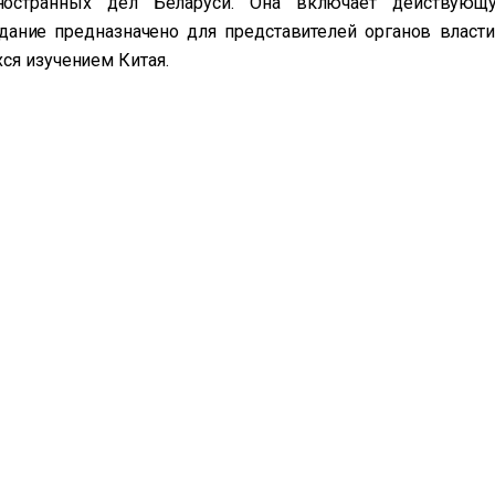
остранных дел Беларуси. Она включает действующ
дание предназначено для представителей органов власти
ся изучением Китая.