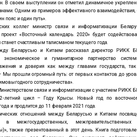
. В своем выступлении он отметил динамичное укреплен
анами. Одним из примеров эффективного взаимодействия, 
н пояс и один путь».
ских коллег министр связи и информатизации Белару
 проект «Восточный календарь. 2020» будет содействова
станет счастливым талисманом текущего года.
ежду Беларусью и Китаем рассказал директор РИКК Б
, экономическое и гуманитарное партнерство систем
ажения и доверия как между главами государств, так
 – Мы прошли огромный путь: от первых контактов до уров
аимовыгодного сотрудничества».
Министерством связи и информатизации с участием РИКК Б
2-летний цикл – Году Крысы. Новый год по восточно
ода и продлится до 11 февраля 2021 года.
тических отношений между Беларусью и Китаем посвящ
ия в межгосударственных, межправительственных
», также презентованный в этот день. Книга подготовле