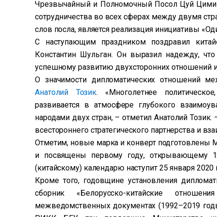
Чрезвычайный и Полномочный Посол Цуй Цимин
сотрудничества во всех сферах между двумя стр
слов посла, является реализация инициативы «Оди
С наступающим праздником поздравил китай
Константин Шульган. Он выразил надежду, что
успешному развитию двухсторонних отношений и 
О значимости дипломатических отношений м
Анатолий Тозик
. «Многолетнее политическое
развивается в атмосфере глубокого взаимоув
народами двух стран, – отметил Анатолий Тозик.
всестороннего стратегического партнерства и вз
Отметим, новые марка и конверт подготовлены 
и посвящены первому году, открывающему 1
(китайскому) календарю наступит 25 января 2020 г
Кроме того, годовщине установления диплома
сборник «Белорусско-китайские отношен
межведомственных документах (1992–2019 годы)