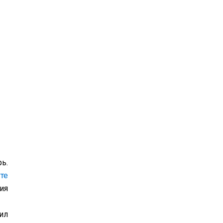
ь.
те
ия
ил