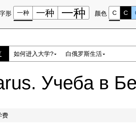
一种
一种
一种
C
C
字形
颜色
育
如何进入大学?
白俄罗斯生活
larus. Учеба в Б
学费