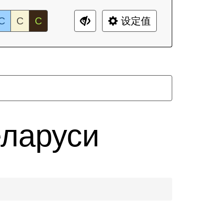
C
C
C
设定值
еларуси