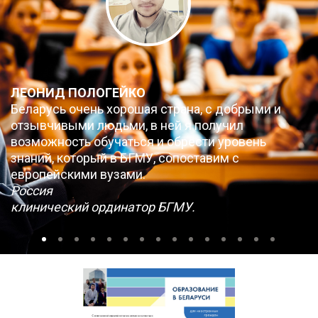
ЛЕОНИД ПОЛОГЕЙКО
Беларусь очень хорошая страна, с добрыми и
отзывчивыми людьми, в ней я получил
возможность обучаться и обрести уровень
знаний, который в БГМУ, сопоставим с
европейскими вузами.
Россия
клинический ординатор БГМУ.