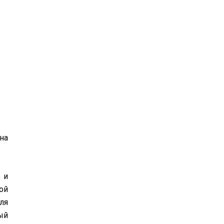
на
 и
ой
ля
ый