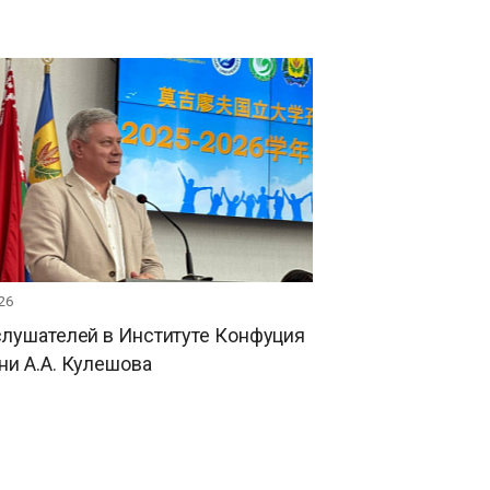
26
слушателей в Институте Конфуция
и А.А. Кулешова