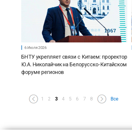
6 Июля 2026
БНТУ укрепляет связи с Китаем: проректор
Ю.А. Николайчик на Белорусско-Китайском
форуме регионов
1
2
3
4
5
6
7
8
Все