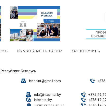
РУСЬ
ОБРАЗОВАНИЕ В БЕЛАРУСИ
КАК ПОСТУПИТЬ?
 Республике Беларусь
icencinf@gmail.com
+
375
edu@intcenter.by
+
375-29-6
intcenter.by
+
375-17-3
+
375-17-3