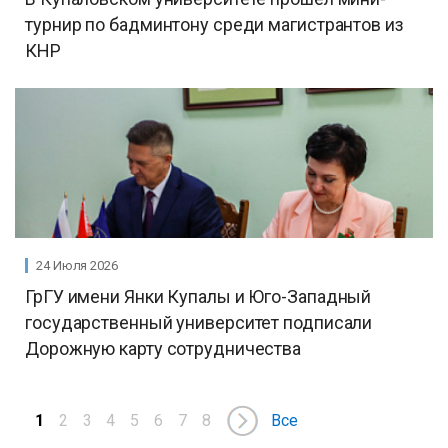
турнир по бадминтону среди магистрантов из
КНР
24 Июля 2026
ГрГУ имени Янки Купалы и Юго-Западный
государственный университет подписали
Дорожную карту сотрудничества
1
2
3
4
5
6
7
8
Все