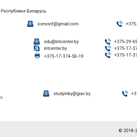
 Республике Беларусь
icencinf@gmail.com
+
375
edu@intcenter.by
+
375-29-6
intcenter.by
+
375-17-3
+
375-17-3
+
375-17-374-50-19
studyinby@giac.by
+
3
ых
© 2018-