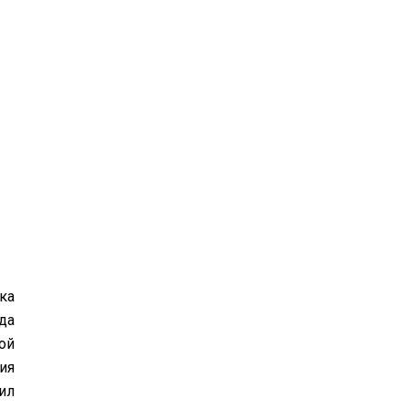
ка
да
ой
ия
ил