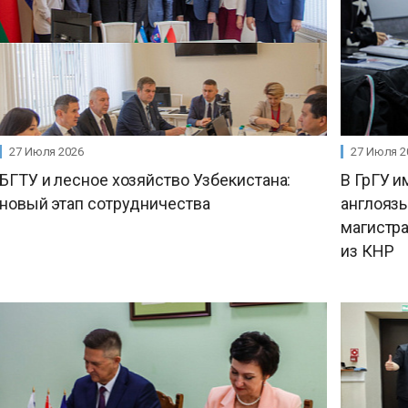
27 Июля 2026
27 Июля 2
БГТУ и лесное хозяйство Узбекистана:
В ГрГУ и
новый этап сотрудничества
англояз
магистр
из КНР