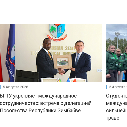
5 Августа 2026
5 Августа
БГТУ укрепляет международное
Студент
сотрудничество: встреча с делегацией
междуна
Посольства Республики Зимбабве
сильнейш
траве