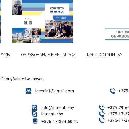
РУСЬ
ОБРАЗОВАНИЕ В БЕЛАРУСИ
КАК ПОСТУПИТЬ?
 Республике Беларусь
icencinf@gmail.com
+
375
edu@intcenter.by
+
375-29-6
intcenter.by
+
375-17-3
+
375-17-3
+
375-17-374-50-19