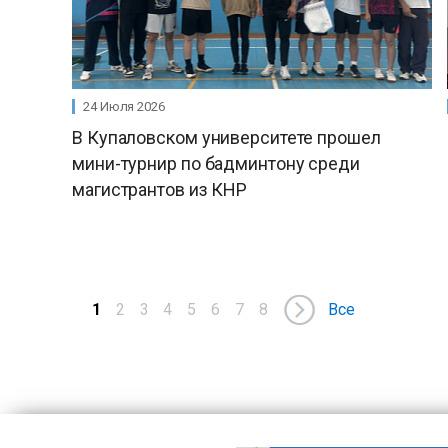
24 Июля 2026
В Купаловском университете прошел
мини-турнир по бадминтону среди
магистрантов из КНР
1
2
3
4
5
6
7
8
Все