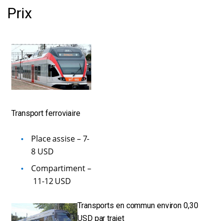
Prix
Transport ferroviaire
Place assise – 7-
8 USD
Compartiment –
11-12 USD
Transports en commun environ 0,30
USD par traje
t