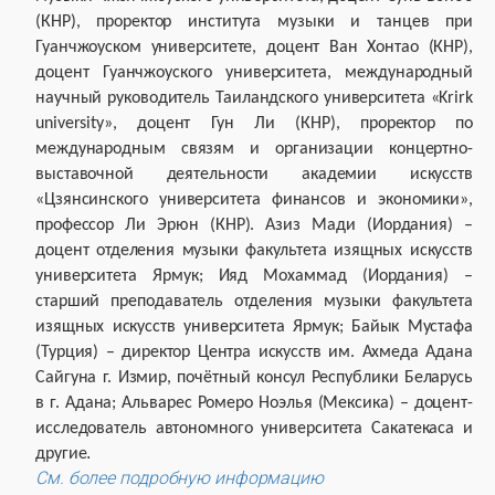
(КНР), проректор института музыки и танцев при
Гуанчжоуском университете, доцент Ван Хонтао (КНР),
доцент Гуанчжоуского университета, международный
научный руководитель Таиландского университета «Krirk
university», доцент Гун Ли (КНР), проректор по
международным связям и организации концертно-
выставочной деятельности академии искусств
«Цзянсинского университета финансов и экономики»,
профессор Ли Эрюн (КНР). Азиз Мади (Иордания) –
доцент отделения музыки факультета изящных искусств
университета Ярмук; Ияд Мохаммад (Иордания) –
старший преподаватель отделения музыки факультета
изящных искусств университета Ярмук; Байык Мустафа
(Турция) – директор Центра искусств им. Ахмеда Адана
Сайгуна г. Измир, почётный консул Республики Беларусь
в г. Адана; Альварес Ромеро Ноэлья (Мексика) – доцент-
исследователь автономного университета Сакатекаса и
.
другие
См. более подробную информацию