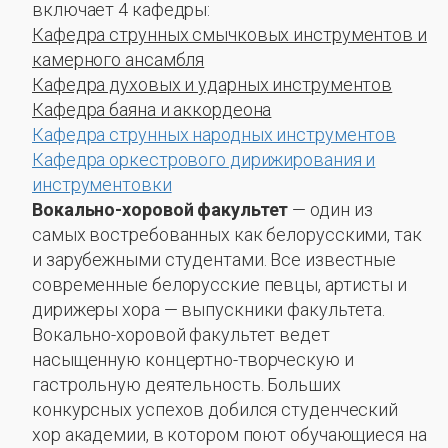
включает 4 кафедры:
Кафедра струнных смычковых инструментов и
камерного ансамбля
Кафедра духовых и ударных инструментов
Кафедра баяна и аккордеона
Кафедра струнных народных инструментов
Кафедра оркестрового дирижирования и
инструментовки
Вокально-хоровой факультет
— один из
самых востребованных как белорусскими, так
и зарубежными студентами. Все известные
современные белорусские певцы, артисты и
дирижеры хора — выпускники факультета.
Вокально-хоровой факультет ведет
насыщенную концертно-творческую и
гастрольную деятельность. Больших
конкурсных успехов добился студенческий
хор академии, в котором поют обучающиеся на