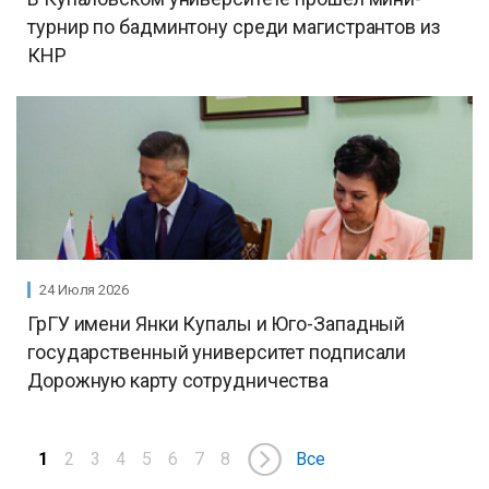
турнир по бадминтону среди магистрантов из
КНР
24 Июля 2026
ГрГУ имени Янки Купалы и Юго-Западный
государственный университет подписали
Дорожную карту сотрудничества
1
2
3
4
5
6
7
8
Все